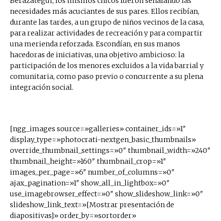
Berazategui, los mismos chicos fueron señalando las
necesidades más acuciantes de sus pares. Ellos recibían,
durante las tardes, a un grupo de niños vecinos de la casa,
para realizar actividades de recreación y para compartir
una merienda reforzada. Escondían, en sus manos
hacedoras de iniciativas, una objetivo ambicioso: la
participación de los menores excluidos a la vida barrial y
comunitaria, como paso previo o concurrente a su plena
integración social.
[ngg_images source=»galleries» container_ids=»1″
display_type=»photocrati-nextgen_basic_thumbnails»
override_thumbnail_settings=»0″ thumbnail_width=»240″
thumbnail_height=»160″ thumbnail_crop=»1″
images_per_page=»6″ number_of_columns=»0″
ajax_pagination=»1″ show_all_in_lightbox=»0″
use_imagebrowser_effect=»0″ show_slideshow_link=»0″
slideshow_link_text=»[Mostrar presentación de
diapositivas]» order_by=»sortorder»